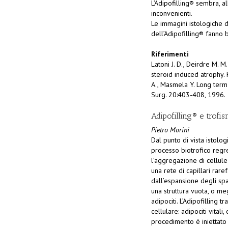
L’Adipofilling® sembra, a
inconvenienti.
Le immagini istologiche d
dell’Adipofilling® fanno b
Riferimenti
Latoni J. D., Deirdre M. 
steroid induced atrophy.
A., Masmela Y. Long term s
Surg. 20:403-408, 1996.
Adipofilling® e trofis
Pietro Morini
Dal punto di vista istolo
processo biotrofico regre
l’aggregazione di cellule 
una rete di capillari rare
dall’espansione degli spaz
una struttura vuota, o meg
adipociti. L’Adipofilling 
cellulare: adipociti vital
procedimento è iniettato 