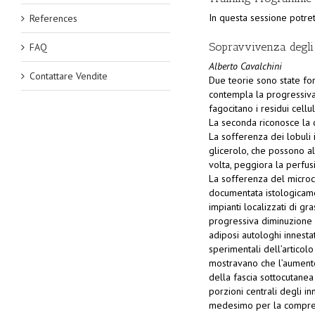
In questa sessione potrete
References
Sopravvivenza degli a
FAQ
Alberto Cavalchini
Contattare Vendite
Due teorie sono state form
contempla la progressiva m
fagocitano i residui cellul
La seconda riconosce la 
La sofferenza dei lobuli i
glicerolo, che possono al
volta, peggiora la perfusi
La sofferenza del microci
documentata istologicamen
impianti localizzati di gr
progressiva diminuzione v
adiposi autologhi innestat
sperimentali dell’articol
mostravano che l’aumento 
della fascia sottocutane
porzioni centrali degli in
medesimo per la compres