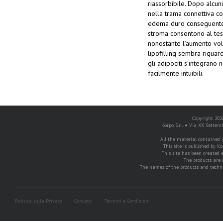
riassorbibile. Dopo alcun
nella trama connettiva c
edema duro conseguente a
stroma consentono al tes
nonostante l’aumento volu
lipofilling sembra riguar
gli adipociti s’integrano
facilmente intuibili.
Copyright 2026
Korpo S.r.l. ● Via XX Settem
All the material contained in
This site is published by Ko
This site has been created e
The products are 
The names of the products and techni
Politica sulla Privacy
Contatti
Termini e Condizioni