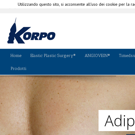
Utilizzando questo sito, si acconsente all'uso dei cookie per la rac
|
(+39) 010-580335
info@korpo.com
Perchè 
Home
Elastic Plastic Surgery®
ANGIOVEIN®
Timeds
Prodotti
Adip