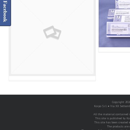
Facebook
Copyright 2026
Korpo S.r.l. ● Via XX Settem
All the material contained in
This site is published by Ko
This site has been created e
The products are 