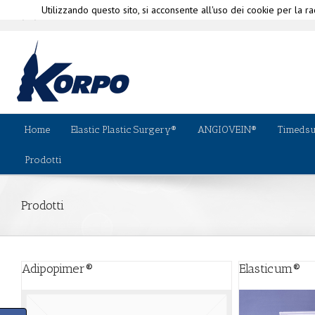
Utilizzando questo sito, si acconsente all'uso dei cookie per la rac
|
info@korpo.com
Perchè Korp
(+39) 010-580335
Home
Elastic Plastic Surgery®
ANGIOVEIN®
Timeds
Prodotti
Prodotti
Adipopimer®
Elasticum®