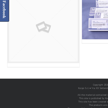
Facebook
Copyright 2026
Korpo S.r.l. ● Via XX Settem
All the material contained in
This site is published by Ko
This site has been created e
The products are 