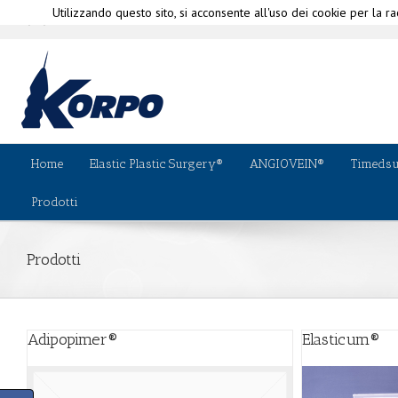
Utilizzando questo sito, si acconsente all'uso dei cookie per la rac
|
info@korpo.com
Perchè Korp
(+39) 010-580335
Home
Elastic Plastic Surgery®
ANGIOVEIN®
Timeds
Prodotti
Prodotti
Adipopimer®
Elasticum®